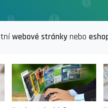
stní
webové stránky
nebo
esho