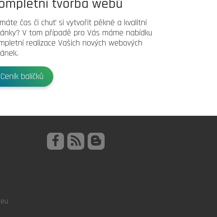
ompletní tvorba webů
máte čas či chuť si vytvořit pěkné a kvalitní
ránky? V tom případě pro Vás máme nabídku
mpletní realizace Vašich nových webových
ránek.
Ceník balíčků
.eu