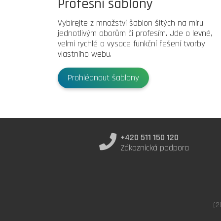
Profesní šablony
Vybírejte z množství šablon šitých na míru
jednotlivým oborům či profesím. Jde o levné,
velmi rychlé a vysoce funkční řešení tvorby
vlastního webu.
Prohlédnout šablony
+420 511 150 120
Zákaznická podpora
(2