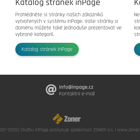
Katalog stránek inPage
K
Prohlédněte si stránky našich zákazníků
Ne
vytvořených v systému inPage. Vaše stránky a
st
doménu můžete také jednoduše prezentovat ve
ko
vybrané kategorii.
st
Katalog stránek inPage
info@inpage.cz
Kontaktní e-mail
007–2026) Službu inPage poskytuje společnost ZONER a.s. |
www.zoner