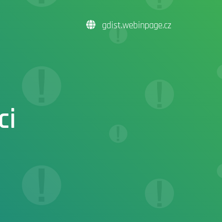
gdist.webinpage.cz
ci