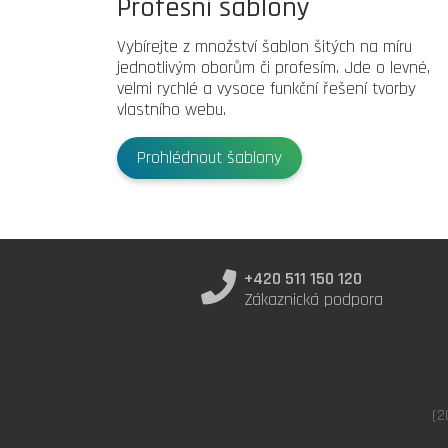
Profesní šablony
Vybírejte z množství šablon šitých na míru
jednotlivým oborům či profesím. Jde o levné,
velmi rychlé a vysoce funkční řešení tvorby
vlastního webu.
Prohlédnout šablony
+420 511 150 120
Zákaznická podpora
(2