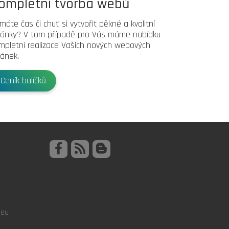
ompletní tvorba webů
máte čas či chuť si vytvořit pěkné a kvalitní
ránky? V tom případě pro Vás máme nabídku
mpletní realizace Vašich nových webových
ránek.
Ceník balíčků
.eu