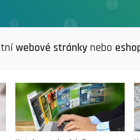
stní
webové stránky
nebo
esho