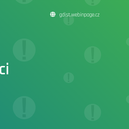
gdist.webinpage.cz
ci