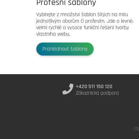
Profesní šablony
Vybírejte z množství šablon šitých na míru
jednotlivým oborům či profesím. Jde o levné,
velmi rychlé a vysoce funkční řešení tvorby
vlastního webu.
Prohlédnout šablony
+420 511 150 120
Zákaznická podpora
(2