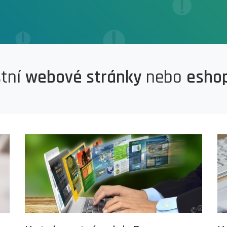
stní
webové stránky
nebo
esho