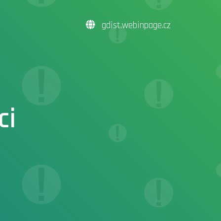
gdist.webinpage.cz
ci