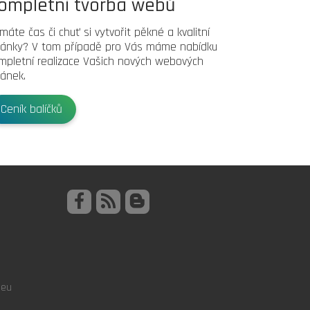
ompletní tvorba webů
máte čas či chuť si vytvořit pěkné a kvalitní
ránky? V tom případě pro Vás máme nabídku
mpletní realizace Vašich nových webových
ránek.
Ceník balíčků
.eu