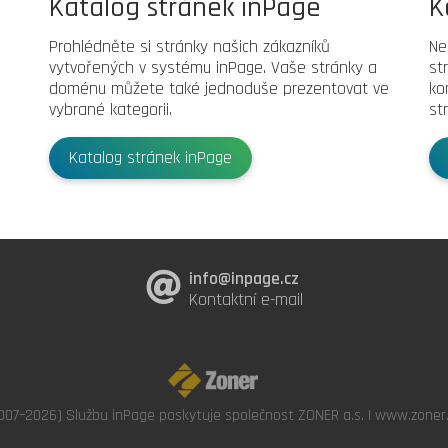
Katalog stránek inPage
K
Prohlédněte si stránky našich zákazníků
Ne
vytvořených v systému inPage. Vaše stránky a
st
doménu můžete také jednoduše prezentovat ve
ko
vybrané kategorii.
st
Katalog stránek inPage
info@inpage.cz
Kontaktní e-mail
007–2026) Službu inPage poskytuje společnost ZONER a.s. |
www.zoner