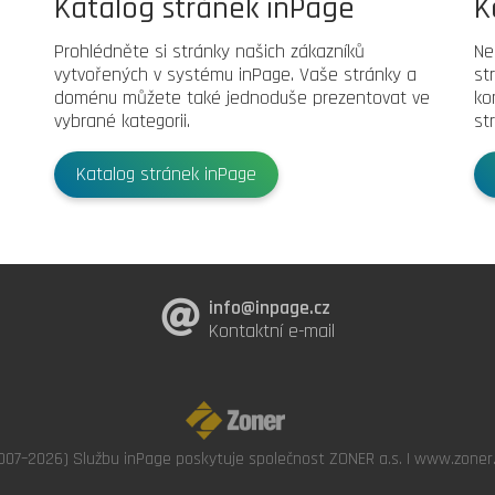
Katalog stránek inPage
K
Prohlédněte si stránky našich zákazníků
Ne
vytvořených v systému inPage. Vaše stránky a
st
doménu můžete také jednoduše prezentovat ve
ko
vybrané kategorii.
st
Katalog stránek inPage
info@inpage.cz
Kontaktní e-mail
007–2026) Službu inPage poskytuje společnost ZONER a.s. |
www.zoner