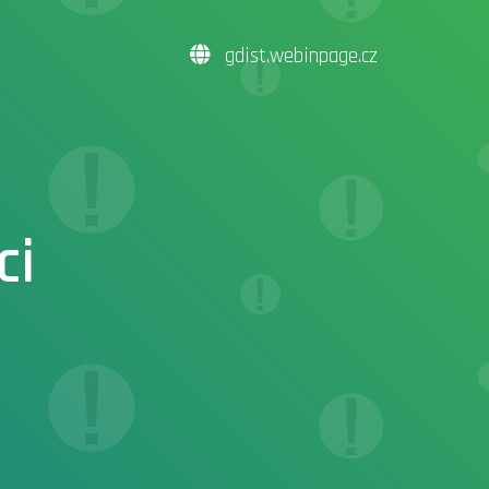
gdist.webinpage.cz
ci