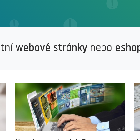
stní
webové stránky
nebo
esho