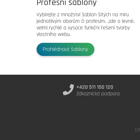
Profesní šablony
Vybírejte z množství šablon šitých na míru
jednotlivým oborům či profesím. Jde o levné,
velmi rychlé a vysoce funkční řešení tvorby
vlastního webu.
Prohlédnout šablony
+420 511 150 120
Zákaznická podpora
(2