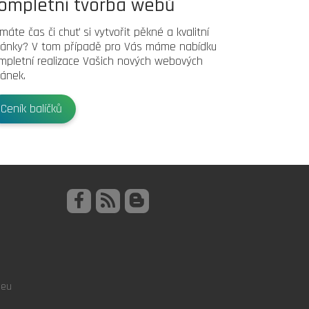
ompletní tvorba webů
máte čas či chuť si vytvořit pěkné a kvalitní
ránky? V tom případě pro Vás máme nabídku
mpletní realizace Vašich nových webových
ránek.
Ceník balíčků
.eu